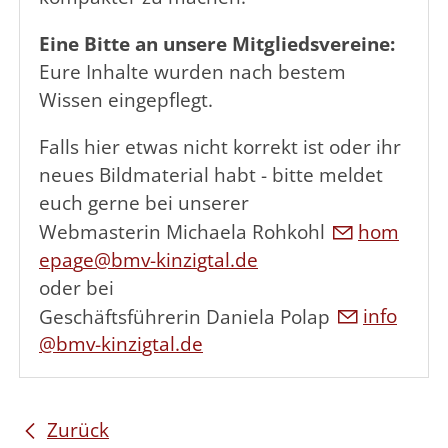
Eine Bitte an unsere Mitgliedsvereine:
Eure Inhalte wurden nach bestem
Wissen eingepflegt.
Falls hier etwas nicht korrekt ist oder ihr
neues Bildmaterial habt - bitte meldet
euch gerne bei unserer
Webmasterin Michaela Rohkohl
h
m
p
g
bmv-k
nz
gt
l
d
oder bei
Geschäftsführerin Daniela Polap
nf
bmv-k
nz
gt
l
d
Zurück