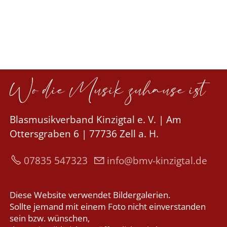
Wo die Musik zuhause ist
Blasmusikverband Kinzigtal e. V. | Am
Ottersgraben 6 | 77736 Zell a. H.
07835 547323
nf
bmv-k
nz
gt
l
d
Diese Website verwendet Bildergalerien.
Sollte jemand mit einem Foto nicht einverstanden
sein bzw. wünschen,