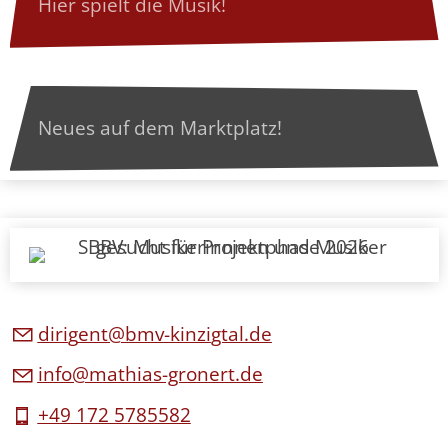
Hier spielt die Musik!
Neues auf dem Marktplatz!
d
r
g
nt
bmv-k
nz
gt
l
d
nf
m
th
s-gr
n
rt
d
+49 172 5785582